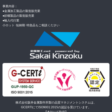
事業内容：
●金属加工製品の製造販売業
●
鋲螺製品の製造販売業
●
輸入代行業
小ロット･短納期･特急品もご相談ください
株式会社阪井金属製作所製の品質マネジメントシステムは、
GCERTIにてISO9001:2015の認証を受けています。
【本社にて取得】