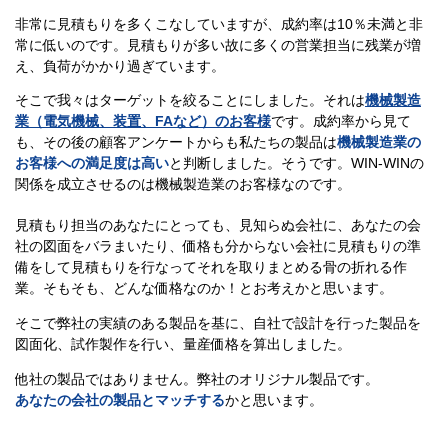
非常に見積もりを多くこなしていますが、成約率は10％未満と非
常に低いのです。見積もりが多い故に多くの営業担当に残業が増
え、負荷がかかり過ぎています。
そこで我々はターゲットを絞ることにしました。それは
機械製造
業（電気機械、装置、FAなど）のお客様
です。成約率から見て
も、その後の顧客アンケートからも私たちの製品は
機械製造業の
お客様への満足度は高い
と判断しました。そうです。WIN-WINの
関係を成立させるのは機械製造業のお客様なのです。
見積もり担当のあなたにとっても、見知らぬ会社に、あなたの会
社の図面をバラまいたり、価格も分からない会社に見積もりの準
備をして見積もりを行なってそれを取りまとめる骨の折れる作
業。そもそも、どんな価格なのか！とお考えかと思います。
そこで弊社の実績のある製品を基に、自社で設計を行った製品を
図面化、試作製作を行い、量産価格を算出しました。
他社の製品ではありません。弊社のオリジナル製品です。
あなたの会社の製品とマッチする
かと思います。