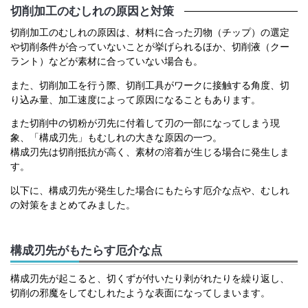
切削加工のむしれの原因と対策
切削加工のむしれの原因は、材料に合った刃物（チップ）の選定
や切削条件が合っていないことが挙げられるほか、切削液（クー
ラント）などが素材に合っていない場合も。
また、切削加工を行う際、切削工具がワークに接触する角度、切
り込み量、加工速度によって原因になることもあります。
また切削中の切粉が刃先に付着して刃の一部になってしまう現
象、「構成刃先」もむしれの大きな原因の一つ。
構成刃先は切削抵抗が高く、素材の溶着が生じる場合に発生しま
す。
以下に、構成刃先が発生した場合にもたらす厄介な点や、むしれ
の対策をまとめてみました。
構成刃先がもたらす厄介な点
構成刃先が起こると、切くずが付いたり剥がれたりを繰り返し、
切削の邪魔をしてむしれたような表面になってしまいます。