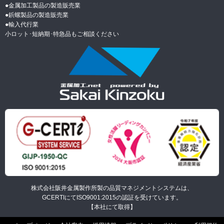
●金属加工製品の製造販売業
●
鋲螺製品の製造販売業
●
輸入代行業
小ロット･短納期･特急品もご相談ください
株式会社阪井金属製作所製の品質マネジメントシステムは、
GCERTIにてISO9001:2015の認証を受けています。
【本社にて取得】