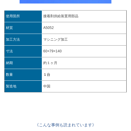
使用箇所
接着剤供給装置用部品
材質
A5052
加工方法
マシニング加工
寸法
60×79×140
納期
約１ヶ月
数量
１台
製造地
中国
《こんな事例も読まれています》