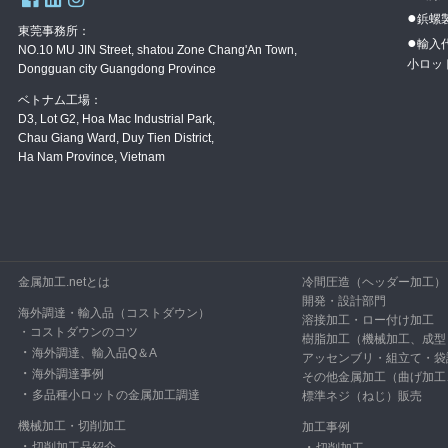
●
鋲螺
東莞事務所：
●
輸入
NO.10 MU JIN Street, shatou Zone Chang'An Town,
小ロッ
Dongguan city Guangdong Province
ベトナム工場：
D3, Lot G2, Hoa Mac Industrial Park,
Chau Giang Ward, Duy Tien District,
Ha Nam Province, Vietnam
金属加工.netとは
冷間圧造（ヘッダー加工）
開発・設計部門
海外調達・輸入品（コストダウン）
溶接加工・ロー付け加工
・
コストダウンのコツ
樹脂加工（機械加工、成型
・
海外調達、輸入品Q＆A
アッセンブリ・組立て・袋
・
海外調達事例
その他金属加工（曲げ加工
・
多品種小ロットの金属加工調達
標準ネジ（ねじ）販売
機械加工・切削加工
加工事例
・
切削加工品紹介
・