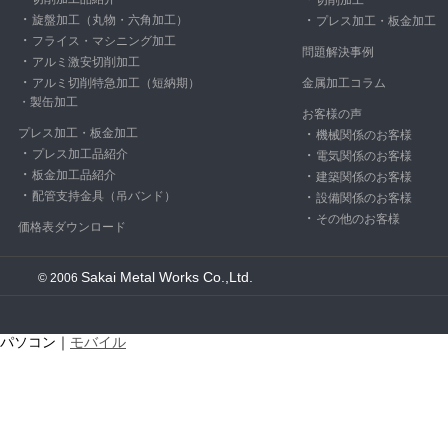
切削加工
・
旋盤加工（丸物・六角加工）
・
プレス加工・
板金加工
・
フライス・マシニング加工
問題解決事例
・
アルミ激安切削加工
・
アルミ切削特急加工（短納期）
金属加工コラム
・
製缶加工
お客様の声
プレス加工・板金加工
・
機械関係のお客様
・
プレス加工品紹介
・
電気関係のお客様
・
板金加工品紹介
・
建築関係のお客様
・
配管支持金具（吊バンド）
・
設備関係のお客様
・
その他のお客様
価格表ダウンロード
Sakai Metal Works Co.,Ltd.
© 2006
パソコン｜
モバイル