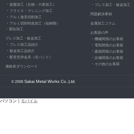
・
旋盤加工（丸物・六角加工）
・
プレス加工・
板金加工
・
フライス・マシニング加工
問題解決事例
・
アルミ激安切削加工
・
アルミ切削特急加工（短納期）
金属加工コラム
・
製缶加工
お客様の声
プレス加工・板金加工
・
機械関係のお客様
・
プレス加工品紹介
・
電気関係のお客様
・
板金加工品紹介
・
建築関係のお客様
・
配管支持金具（吊バンド）
・
設備関係のお客様
・
その他のお客様
価格表ダウンロード
Sakai Metal Works Co.,Ltd.
© 2006
パソコン｜
モバイル