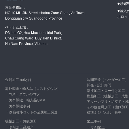
●
鋲螺
東莞事務所：
●
輸入
NO.10 MU JIN Street, shatou Zone Chang'An Town,
小ロッ
Dongguan city Guangdong Province
ベトナム工場：
D3, Lot G2, Hoa Mac Industrial Park,
Chau Giang Ward, Duy Tien District,
Ha Nam Province, Vietnam
金属加工.netとは
冷間圧造（ヘッダー加工）
開発・設計部門
海外調達・輸入品（コストダウン）
溶接加工・ロー付け加工
・
コストダウンのコツ
樹脂加工（機械加工、成型
・
海外調達、輸入品Q＆A
アッセンブリ・組立て・袋
・
海外調達事例
その他金属加工（曲げ加工
・
多品種小ロットの金属加工調達
標準ネジ（ねじ）販売
機械加工・切削加工
加工事例
・
切削加工品紹介
・
切削加工