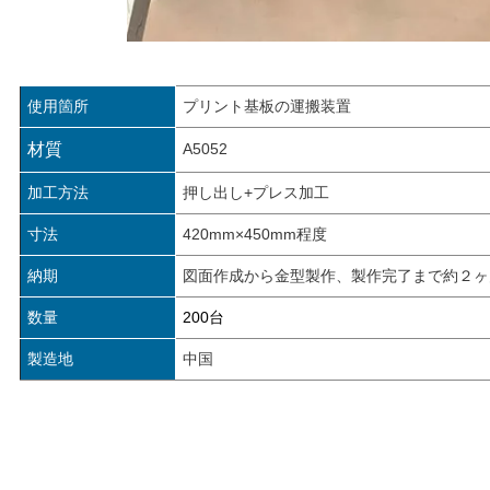
使用箇所
プリント基板の運搬装置
材質
A5052
加工方法
押し出し+プレス加工
寸法
420mm×450mm程度
納期
図面作成から金型製作、製作完了まで約２ヶ
数量
200台
製造地
中国