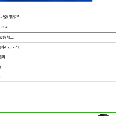
ス機器用部品
S304
C旋盤加工
棒H29 x 41
週間
台
本