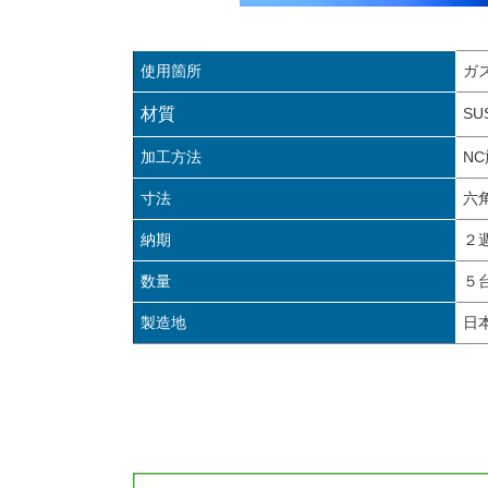
使用箇所
ガ
材質
SU
加工方法
N
寸法
六角
納期
２
数量
５
製造地
日